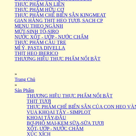
THỰC PHẨM ĂN LIỀN
THỰC PHẨM HỮU CƠ
THỰC PHẨM CHẾ BIẾN SẴN KINGMEAT
GIAN HÀNG THỊT HEO TƯƠI, SẠCH CP
MENU THEO NGÀNH
MỨT-SINH TỐ-SIRO
NƯỚC XỐT - ƯỚP - NƯỚC CHẤM
THỰC PHẨM CẦU TRE
MÌ Ý, PASTA DIVELLA
THỊT HEO IBERICO
THƯƠNG HIỆU THỰC PHẨM NỔI BẬT
»
Trang Chủ
»
Sản Phẩm
THƯƠNG HIỆU THỰC PHẨM NỔI BẬT
THỊT TƯƠI
THỰC PHẨM CHẾ BIẾN SẴN CỦA CON HEO VÀ
VUA KHOAI TÂY - SIMPLOT
KHOAI TÂY-ĐẬU
BƠ-PHÔ MAI-KEM SỮA-SỮA TƯƠI
XỐT- ƯỚP - NƯỚC CHẤM
XÚC XÍCH