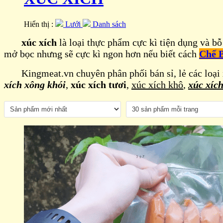
Hiển thị :
Lưới
Danh sách
xúc xích
là loại thực phẩm cực kì tiện dụng và bỗ
mở bọc nhưng sẽ cực kì ngon hơn nếu biết cách
Chế B
Kingmeat.vn chuyên phân phối bán sỉ, lẻ các loại x
xích xông khói
,
xúc xích tươi
,
xúc xích khô
,
xúc xích