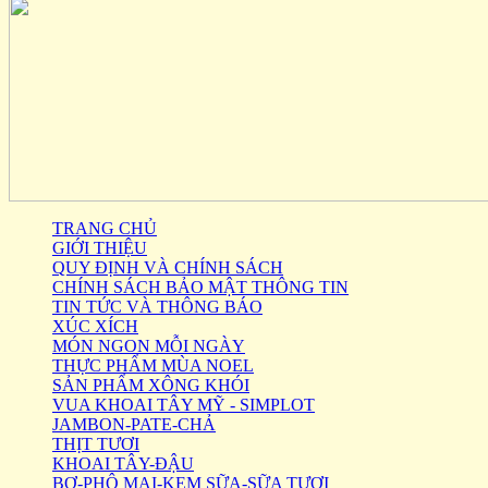
TRANG CHỦ
GIỚI THIỆU
QUY ĐỊNH VÀ CHÍNH SÁCH
CHÍNH SÁCH BẢO MẬT THÔNG TIN
TIN TỨC VÀ THÔNG BÁO
XÚC XÍCH
MÓN NGON MỖI NGÀY
THỰC PHẨM MÙA NOEL
SẢN PHẨM XÔNG KHÓI
VUA KHOAI TÂY MỸ - SIMPLOT
JAMBON-PATE-CHẢ
THỊT TƯƠI
KHOAI TÂY-ĐẬU
BƠ-PHÔ MAI-KEM SỮA-SỮA TƯƠI