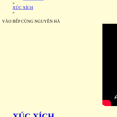
»
XÚC XÍCH
»
VÀO BẾP CÙNG NGUYÊN HÀ
XÚC XÍCH