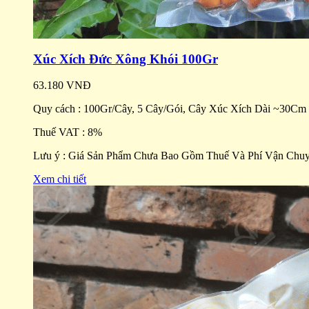
Xúc Xích Đức Xông Khói 100Gr
63.180 VNĐ
Quy cách :
100Gr/Cây, 5 Cây/Gói, Cây Xúc Xích Dài ~30Cm
Thuế VAT :
8%
Lưu ý :
Giá Sản Phẩm Chưa Bao Gồm Thuế Và Phí Vận Chu
Xem chi tiết