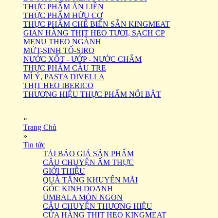
THỰC PHẨM ĂN LIỀN
THỰC PHẨM HỮU CƠ
THỰC PHẨM CHẾ BIẾN SẴN KINGMEAT
GIAN HÀNG THỊT HEO TƯƠI, SẠCH CP
MENU THEO NGÀNH
MỨT-SINH TỐ-SIRO
NƯỚC XỐT - ƯỚP - NƯỚC CHẤM
THỰC PHẨM CẦU TRE
MÌ Ý, PASTA DIVELLA
THỊT HEO IBERICO
THƯƠNG HIỆU THỰC PHẨM NỔI BẬT
»
Trang Chủ
»
Tin tức
TẢI BÁO GIÁ SẢN PHẨM
CÂU CHUYỆN ẨM THỰC
GIỚI THIỆU
QUÀ TẶNG KHUYẾN MÃI
GÓC KINH DOANH
ÚMBALA MÓN NGON
CÂU CHUYỆN THƯƠNG HIỆU
CỬA HÀNG THỊT HEO KINGMEAT