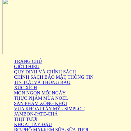
TRANG CHỦ
GIỚI THIỆU
QUY ĐỊNH VÀ CHÍNH SÁCH
CHÍNH SÁCH BẢO MẬT THÔNG TIN
TIN TỨC VÀ THÔNG BÁO
XÚC XÍCH
MÓN NGON MỖI NGÀY
THỰC PHẨM MÙA NOEL
SẢN PHẨM XÔNG KHÓI
VUA KHOAI TÂY MỸ - SIMPLOT
JAMBON-PATE-CHẢ
THỊT TƯƠI
KHOAI TÂY-ĐẬU
BƠ-PHÔ MAI-KEM SỮA-SỮA TƯƠI