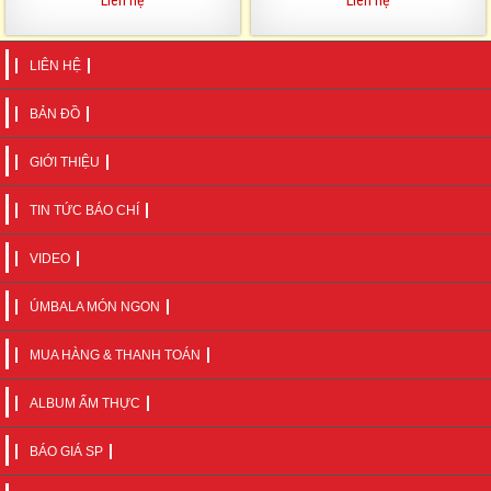
Liên hệ
Liên hệ
LIÊN HỆ
BẢN ĐỒ
GIỚI THIỆU
TIN TỨC BÁO CHÍ
VIDEO
ÚMBALA MÓN NGON
MUA HÀNG & THANH TOÁN
ALBUM ẨM THỰC
BÁO GIÁ SP