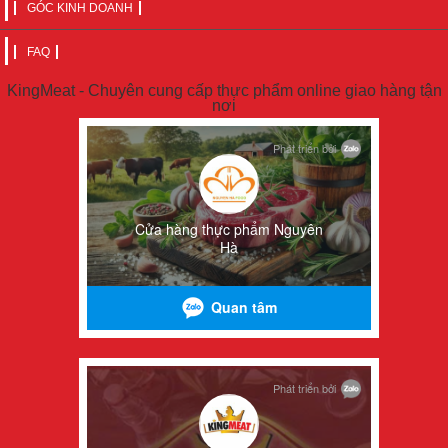
GÓC KINH DOANH
FAQ
KingMeat - Chuyên cung cấp thực phẩm online giao hàng tận
nơi