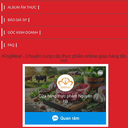
ALBUM ẨM THỰC
BÁO GIÁ SP
GÓC KINH DOANH
FAQ
KingMeat - Chuyên cung cấp thực phẩm online giao hàng tận
nơi