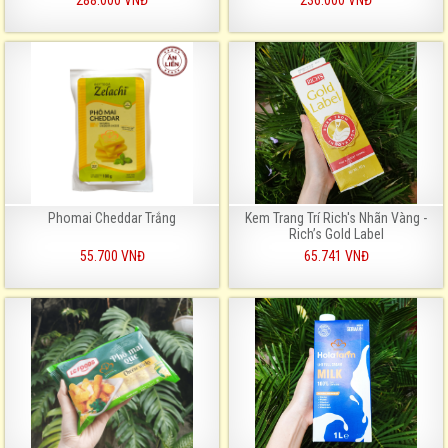
288.000 VNĐ
236.000 VNĐ
Phomai Cheddar Trắng
Kem Trang Trí Rich's Nhãn Vàng -
Rich’s Gold Label
55.700 VNĐ
65.741 VNĐ