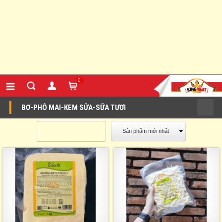
0
BƠ-PHÔ MAI-KEM SỮA-SỮA TƯƠI
Sản phẩm mới nhất