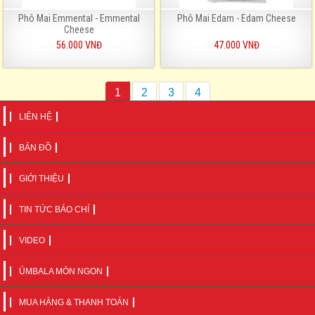
Phô Mai Emmental - Emmental
Phô Mai Edam - Edam Cheese
Cheese
56.000 VNĐ
47.000 VNĐ
1
2
3
4
LIÊN HỆ
BẢN ĐỒ
GIỚI THIỆU
TIN TỨC BÁO CHÍ
VIDEO
ÚMBALA MÓN NGON
MUA HÀNG & THANH TOÁN