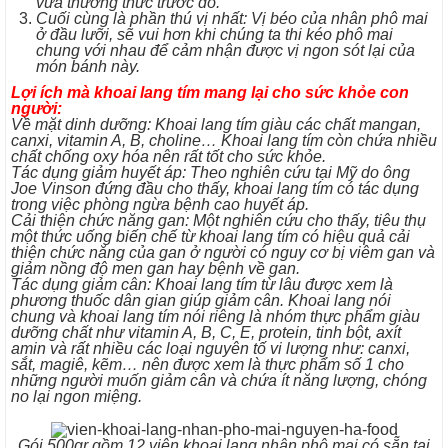
vừa thưởng thức trước đó.
Cuối cùng là phần thú vị nhất: Vị béo của nhân phô mai
ở đầu lưỡi, sẽ vui hơn khi chúng ta thi kéo phô mai
chung với nhau để cảm nhận được vị ngon sót lại của
món bánh này.
Lợi ích mà khoai lang tím mang lại cho sức khỏe con
người:
Về mặt dinh dưỡng: Khoai lang tím giàu các chất mangan,
canxi, vitamin A, B, choline… Khoai lang tím còn chứa nhiều
chất chống oxy hóa nên rất tốt cho sức khỏe.
Tác dụng giảm huyết áp: Theo nghiên cứu tại Mỹ do ông
Joe Vinson đứng đầu cho thấy, khoai lang tím có tác dụng
trong việc phòng ngừa bệnh cao huyết áp.
Cải thiện chức năng gan: Một nghiên cứu cho thấy, tiêu thụ
một thức uống biến chế từ khoai lang tím có hiệu quả cải
thiện chức năng của gan ở người có nguy cơ bị viêm gan và
giảm nồng độ men gan hay bệnh về gan.
Tác dụng giảm cân: Khoai lang tím từ lâu được xem là
phương thuốc dân gian giúp giảm cân. Khoai lang nói
chung và khoai lang tím nói riêng là nhóm thực phẩm giàu
dưỡng chất như vitamin A, B, C, E, protein, tinh bột, axít
amin và rất nhiều các loại nguyên tố vi lượng như: canxi,
sắt, magiê, kẽm… nên được xem là thực phẩm số 1 cho
những người muốn giảm cân và chứa ít năng lượng, chóng
no lại ngon miệng.
Gói 500gr gồm 12 viên khoai lang nhân phô mai có sẵn tại