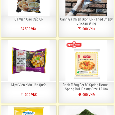
Cá Viên Cao Cấp CP
Cánh Gà Chiên Giòn CP - Fried Crispy
Chicken Wing
34.500 VNĐ
70.000 VNĐ
Mực Viên Kiểu Hàn Quốc
Bánh Tráng Bột Mì Spring Home -
Spring Roll Pastry Size 15 Cm
41.000 VNĐ
48.000 VNĐ