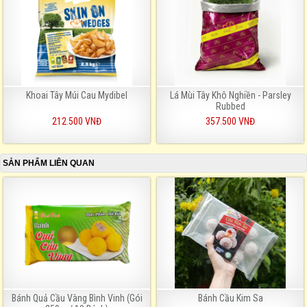
Khoai Tây Múi Cau Mydibel
Lá Mùi Tây Khô Nghiền - Parsley
Rubbed
212.500 VNĐ
357.500 VNĐ
SẢN PHẨM LIÊN QUAN
Bánh Quả Cầu Vàng Bình Vinh (Gói
Bánh Cầu Kim Sa