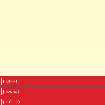
LIÊN HỆ
BẢN ĐỒ
GIỚI THIỆU