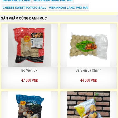
BÁNH KHOAI LANG
VIÊN KHOAI NHÂN PHÔ MAI
CHEESE SWEET POTATO BALL
VIÊN KHOAI LANG PHÔ MAI
SẢN PHẨM CÙNG DANH MỤC
Bò Viên CP
Gà Viên Lá Chanh
47.500 VNĐ
44.500 VNĐ