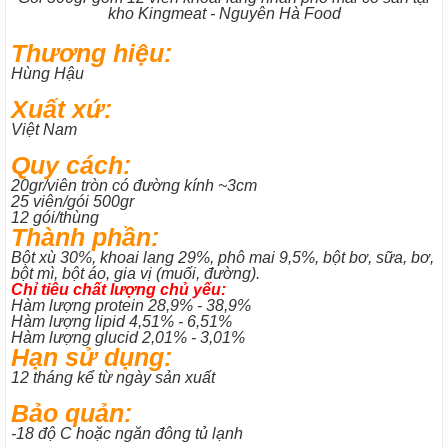
kho Kingmeat - Nguyên Hà Food
Thương hiệu:
Hùng Hậu
Xuất xứ:
Việt Nam
Quy cách:
20gr/viên tròn có đường kính ~3cm
25 viên/gói 500gr
12 gói/thùng
Thành phần:
Bột xù 30%, khoai lang 29%, phô mai 9,5%, bột bơ, sữa, bơ,
bột mì, bột áo, gia vị (muối, đường).
Chỉ tiêu chất lượng chủ yếu:
Hàm lượng protein 28,9% - 38,9%
Hàm lượng lipid 4,51% - 6,51%
Hàm lượng glucid 2,01% - 3,01%
Hạn sử dụng:
12 tháng kể từ ngày sản xuất
Bảo quản:
-18 độ C hoặc ngăn đông tủ lạnh