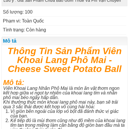
Lưu ý : Giá Sản Phẩm Chưa Bao Gồm Thuế Và Phí Vận Chuyển
Số lượng: 100
Phạm vi: Toàn Quốc
Tình trạng: Còn hàng
Mô tả
Thông Tin Sản Phẩm Viên
Khoai Lang Phô Mai -
Cheese Sweet Potato Ball
Mô tả:
Viên Khoai Lang Nhân Phô Mai là món ăn vặt thơm ngon
kết hợp giữa vị ngọt tự nhiên của khoai lang tím và nhân
phô mai béo ngậy hấp dẫn.
Khi thưởng thức món khoai lang phô mai này, bạn sẽ trải
qua 3 sắc thái được kết hợp vô cùng hài hòa:
Vị giòn bên ngoài của lớp vỏ bột đã đánh thức vị giác
của bạn.
Kế tiếp đó là mùi thơm cũng như độ mềm của khoai lang
tím tan trong miệng làm cân bằng độ giòn ban đầu mà ta