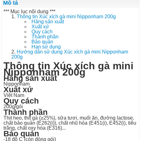
Mô tả
*** Mục lục nội dung ***
Thông tin Xúc xích gà mini Nipponham 200g
Hãng sản xuất
Xuất xứ
Quy cách
Thành phần
Bảo quản
Hạn sử dụng
Hướng dẫn sử dụng Xúc xích gà mini Nipponham
200g
Thông tin Xúc xích gà mini
Nipponham 200g
Hãng sản xuất
Nipponham
Xuất xứ
Việt Nam
Quy cách
200g/gói
Thành phần
Thịt heo, thịt gà (≥25%), sữa tươi, muối ăn, đường lactose,
chất bảo quản (E262(i)), chất nhũ hóa (E451(i), E452(i), tiêu
trắng, chất oxy hóa (E316)...
Bảo quản
-18 độ C (còn đóng gói)