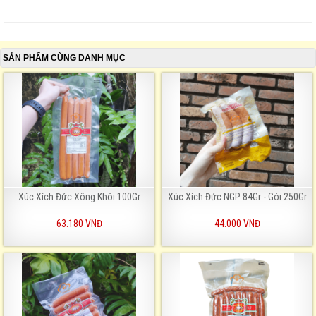
SẢN PHẨM CÙNG DANH MỤC
Xúc Xích Đức Xông Khói 100Gr
Xúc Xích Đức NGP 84Gr - Gói 250Gr
63.180 VNĐ
44.000 VNĐ