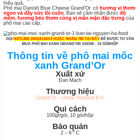
hiệu quả.
Phô mai Danish Blue Cheese Grand'Or có
hương vị thơm
ngon và đầy sức lôi cuốn
. Bạn sẽ cảm nhận được
độ
mềm, hương béo thơm cùng vị mằn mặn đặc trưng
của
phô mai cao cấp.
GỌI
HOTLINE 0902819653 HOẶC
NHẮN TIN TẠI ĐÂY
ĐỂ ĐƯỢC TƯ VẤN
MUA PHÔ MAI XANH GRAND'OR 100GR - 10 GÓI/HỘP
Thông tin về phô mai mốc
xanh Grand’Or
Xuất xứ
Đan Mạch
Thương hiệu
Grand’Or – Unilac Holland B.V.
Qui cách
100gr/gói, 10 gói/hộp
Bảo quản
2 – 6 º C