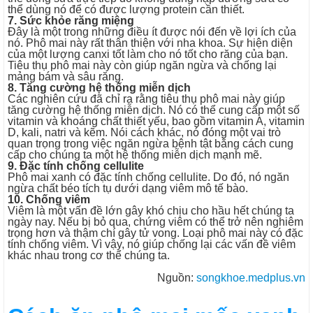
thể dùng nó để có được lượng protein cần thiết.
7. Sức khỏe răng miệng
Đây là một trong những điều ít được nói đến về lợi ích của
nó. Phô mai này rất thân thiện với nha khoa. Sự hiện diện
của một lượng canxi tốt làm cho nó tốt cho răng của bạn.
Tiêu thụ phô mai này còn giúp ngăn ngừa và chống lại
mảng bám và sâu răng.
8. Tăng cường hệ thống miễn dịch
Các nghiên cứu đã chỉ ra rằng tiêu thụ phô mai này giúp
tăng cường hệ thống miễn dịch. Nó có thể cung cấp một số
vitamin và khoáng chất thiết yếu, bao gồm vitamin A, vitamin
D, kali, natri và kẽm. Nói cách khác, nó đóng một vai trò
quan trọng trong việc ngăn ngừa bệnh tật bằng cách cung
cấp cho chúng ta một hệ thống miễn dịch mạnh mẽ.
9. Đặc tính chống cellulite
Phô mai xanh có đặc tính chống cellulite. Do đó, nó ngăn
ngừa chất béo tích tụ dưới dạng viêm mô tế bào.
10. Chống viêm
Viêm là một vấn đề lớn gây khó chịu cho hầu hết chúng ta
ngày nay. Nếu bị bỏ qua, chứng viêm có thể trở nên nghiêm
trọng hơn và thậm chí gây tử vong. Loại phô mai này có đặc
tính chống viêm. Vì vậy, nó giúp chống lại các vấn đề viêm
khác nhau trong cơ thể chúng ta.
Nguồn:
songkhoe.medplus.vn