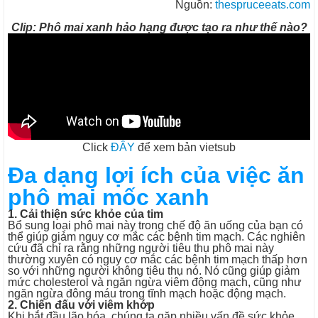
Nguồn:
thespruceeats.com
Clip: Phô mai xanh hảo hạng được tạo ra như thế nào?
Click
ĐÂY
để xem bản vietsub
Đa dạng lợi ích của việc ăn
phô mai mốc xanh
1. Cải thiện sức khỏe của tim
Bổ sung loại phô mai này trong chế độ ăn uống của bạn có
thể giúp giảm nguy cơ mắc các bệnh tim mạch. Các nghiên
cứu đã chỉ ra rằng những người tiêu thụ phô mai này
thường xuyên có nguy cơ mắc các bệnh tim mạch thấp hơn
so với những người không tiêu thụ nó. Nó cũng giúp giảm
mức cholesterol và ngăn ngừa viêm động mạch, cũng như
ngăn ngừa đông máu trong tĩnh mạch hoặc động mạch.
2. Chiến đấu với viêm khớp
Khi bắt đầu lão hóa, chúng ta gặp nhiều vấn đề sức khỏe