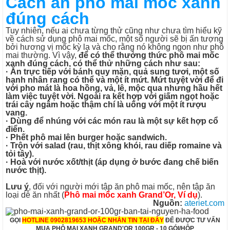
Cách ăn phô mai mốc xanh
đúng cách
Tuy nhiên, nếu ai chưa từng thử cũng như chưa tìm hiểu kỹ
về cách sử dụng phô mai mốc, một số người sẽ bị ấn tượng
bởi hương vị mốc kỳ lạ và cho rằng nó không ngon như phô
mai thường. Vì vậy,
để có thể thưởng thức phô mai mốc
xanh đúng cách, có thể thử những cách như sau:
·
Ăn trực tiếp với bánh quy mặn, quả sung tươi, một số
hạnh nhân rang có thể và một ít mứt. Mứt tuyệt vời để đi
với pho mát là hoa hồng, vả, lê, mộc qua nhưng hầu hết
làm việc tuyệt vời. Ngoài ra kết hợp với giấm ngọt hoặc
trái cây ngâm hoặc thậm chí là uống với một ít rượu
vang.
·
Dùng để nhúng với các món rau là một sự kết hợp cổ
điển.
·
Phết phô mai lên burger hoặc sandwich.
·
Trộn với salad (rau, thịt xông khói, rau diếp romaine và
tỏi tây).
·
Hoà với nước xốt/thịt (áp dụng ở bước đang chế biến
nước thịt).
Lưu ý
, đối với người mới tập ăn phô mai mốc, nên tập ăn
loại dễ ăn nhất (
Phô mai mốc xanh Grand’Or, Ví dụ
).
Nguồn:
ateriet.com
GỌI
HOTLINE 0902819653 HOẶC
NHẮN TIN TẠI ĐÂY
ĐỂ ĐƯỢC TƯ VẤN
MUA PHÔ MAI XANH GRAND'OR 100GR - 10 GÓI/HỘP