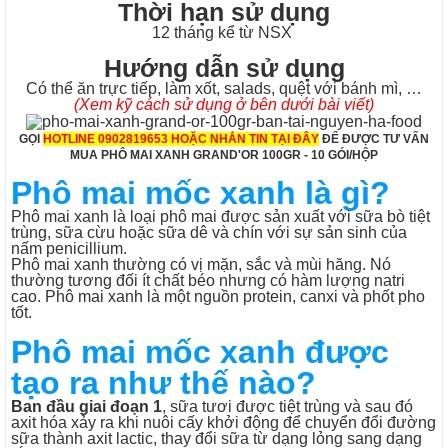
Thời hạn sử dụng
12 tháng kể từ NSX
Hướng dẫn sử dụng
Có thể ăn trực tiếp, làm xốt, salads, quệt với bánh mì, …
(Xem kỹ cách sử dụng ở bên dưới bài viết)
GỌI
HOTLINE 0902819653 HOẶC
NHẮN TIN TẠI ĐÂY
ĐỂ ĐƯỢC TƯ VẤN
MUA PHÔ MAI XANH GRAND'OR 100GR - 10 GÓI/HỘP
Phô mai mốc xanh là gì?
Phô mai xanh là loại phô mai được sản xuất với sữa bò tiệt
trùng, sữa cừu hoặc sữa dê và chín với sự sản sinh của
nấm penicillium.
Phô mai xanh thường có vị mặn, sắc và mùi hăng. Nó
thường tương đối ít chất béo nhưng có hàm lượng natri
cao. Phô mai xanh là một nguồn protein, canxi và phốt pho
tốt.
Phô mai mốc xanh được
tạo ra như thế nào?
Ban đầu giai đoạn 1
, sữa tươi được tiệt trùng và sau đó
axit hóa xảy ra khi nuôi cấy khởi động để chuyển đổi đường
sữa thành axit lactic, thay đổi sữa từ dạng lỏng sang dạng