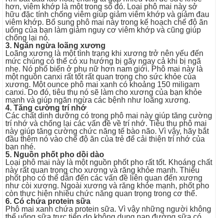
hơn, viêm khớp là một trong số đó. Loại phô mai này sở
hữu đặc tính chống viêm giúp giảm viêm khớp và giảm đau
viêm khớp. Bổ sung phô mai này trong kế hoạch chế độ ăn
uống của bạn làm giảm nguy cơ viêm khớp và cũng giúp
chống lại nó.
3. Ngăn ngừa loãng xương
Loãng xương là một tình trạng khi xương trở nên yếu đến
mức chúng có thể có xu hướng bị gãy ngay cả khi bị ngã
nhẹ. Nó phổ biến ở phụ nữ hơn nam giới. Phô mai này là
một nguồn canxi rất tốt rất quan trọng cho sức khỏe của
xương. Một ounce phô mai xanh có khoảng 150 miligam
canxi. Do đó, tiêu thụ nó sẽ làm cho xương của bạn khỏe
mạnh và giúp ngăn ngừa các bệnh như loãng xương.
4. Tăng cường trí nhớ
Các chất dinh dưỡng có trong phô mai này giúp tăng cường
trí nhớ và chống lại các vấn đề về trí nhớ. Tiêu thụ phô mai
này giúp tăng cường chức năng tế bào não. Vì vậy, hãy bắt
đầu thêm nó vào chế độ ăn của trẻ để cải thiện trí nhớ của
bạn nhé.
5. Nguồn phốt pho dồi dào
Loại phô mai này là một nguồn phốt pho rất tốt. Khoáng chất
này rất quan trọng cho xương và răng khỏe mạnh. Thiếu
phốt pho có thể dẫn đến các vấn đề liên quan đến xương
như còi xương. Ngoài xương và răng khỏe mạnh, phốt pho
còn thực hiện nhiều chức năng quan trọng trong cơ thể.
6. Có chứa protein sữa
Phô mai xanh chứa protein sữa. Vì vậy những người không
thể uống sữa trực tiếp do không dung nạp đường sữa có