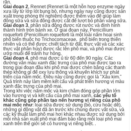
rắn.
Giai đoạn 2
, Rennet (Rennet là một hỗn hợp enzyme ngày
xưa lấy từ lớp lót bụng bò, nhưng ngày nay cũng được sản
xuất trong phòng thí nghiệm) được thêm vào để giúp làm
đông sữa và sữa đông được cắt để lượt bỏ phần váng sữa.
Giai đoạn 3
, phần sữa đông được rút nước và định hình
thành hình tròn bánh xe. Ở giai đoạn này, Penicillium
roqueforti (Penicillium roqueforti là một loài nấm hoại sinh
phổ biến thuộc họ Trichocomaceae, phổ biến trong thiên
nhiên và có thể được chiết tách từ đất, thực vật và các xác
thực vật phân hủy) được rắc lên phô mai, và phô mai được
ướp muối để tránh hư hỏng.
Giai đoạn 4
, phô mai được ủ từ 60 đến 90 ngày. Các
đường vân màu xanh đặc trưng của phô mai được tạo ra
trong giai đoạn đầu khi phô mai được chèn bằng các thanh
thép không gỉ để oxy lưu thông và khuyến khích sự phát
triển của nấm mốc. Điều này cũng được gọi là "Xâu kim."
Quá trình này làm mềm kết cấu và phát triển hương vị màu
xanh đặc trưng của phô mai.
Trong khi việc nấm mốc và kim châm đóng góp phần lớn
vào hương vị và kết cấu của phô mai xanh,
các yếu tố
khác cũng góp phần tạo nên hương vị riêng của phô
mai mốc như
: loại sữa được sử dụng (bò, cừu hoặc dê),
những gì động vật đã ăn trước khi chúng được vắt sữa, và
các kỹ thuật làm phô mai hơi khác nhau được sử dụng bởi
mỗi nhà sản xuất phô mai đảm bảo rằng mỗi loại phô mai
xanh trên thế giới sẽ có hương vị riêng biệt. .