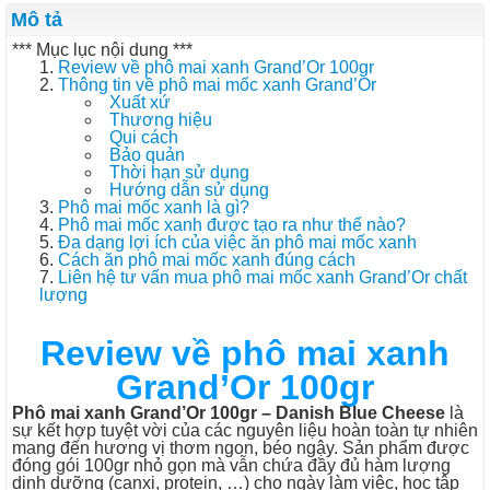
Mô tả
*** Mục lục nội dung ***
Review về phô mai xanh Grand’Or 100gr
Thông tin về phô mai mốc xanh Grand’Or
Xuất xứ
Thương hiệu
Qui cách
Bảo quản
Thời hạn sử dụng
Hướng dẫn sử dụng
Phô mai mốc xanh là gì?
Phô mai mốc xanh được tạo ra như thế nào?
Đa dạng lợi ích của việc ăn phô mai mốc xanh
Cách ăn phô mai mốc xanh đúng cách
Liên hệ tư vấn mua phô mai mốc xanh Grand’Or chất
lượng
Review về phô mai xanh
Grand’Or 100gr
Phô mai xanh Grand’Or 100gr – Danish Blue Cheese
là
sự kết hợp tuyệt vời của các nguyên liệu hoàn toàn tự nhiên
mang đến hương vị thơm ngon, béo ngậy. Sản phẩm được
đóng gói 100gr nhỏ gọn mà vẫn chứa đầy đủ hàm lượng
dinh dưỡng (canxi, protein, …) cho ngày làm việc, học tập