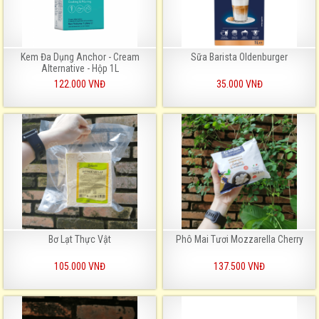
Kem Đa Dụng Anchor - Cream
Sữa Barista Oldenburger
Alternative - Hộp 1L
122.000 VNĐ
35.000 VNĐ
Bơ Lạt Thực Vật
Phô Mai Tươi Mozzarella Cherry
105.000 VNĐ
137.500 VNĐ