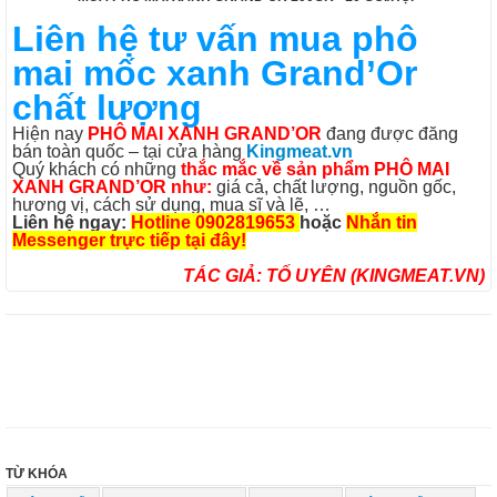
Liên hệ tư vấn mua phô
mai mốc xanh Grand’Or
chất lượng
Hiện nay
PHÔ MAI XANH GRAND’OR
đang được đăng
bán toàn quốc – tại cửa hàng
Kingmeat.vn
Quý khách có những
thắc mắc về sản phẩm PHÔ MAI
XANH GRAND’OR như:
giá cả, chất lượng, nguồn gốc,
hương vị, cách sử dụng, mua sĩ và lẽ, …
Liên hệ ngay:
Hotline 0902819653
hoặc
Nhắn tin
Messenger trực tiếp tại đây!
TÁC GIẢ: TỐ UYÊN (
KINGMEAT.VN
)
TỪ KHÓA