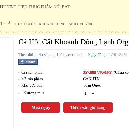
THƯƠNG HIỆU THỰC PHẨM NỔI BẬT
ỊT CÁ
»
CÁ HỒI CẮT KHOANH ĐÔNG LẠNH ORGANIC
Cá Hồi Cắt Khoanh Đông Lạnh Org
Theo dõi
|
So sánh
| Lượt xem :
151
| Ngày đăng :
17/01/2023
257.000
VNĐ
Giá sản phẩm
(Chưa có
/KG
Mã sản phẩm
CANHTN
Khu vực bán
Toàn Quốc
Số lượng mua
Mua ngay
Thêm vào giỏ hàng