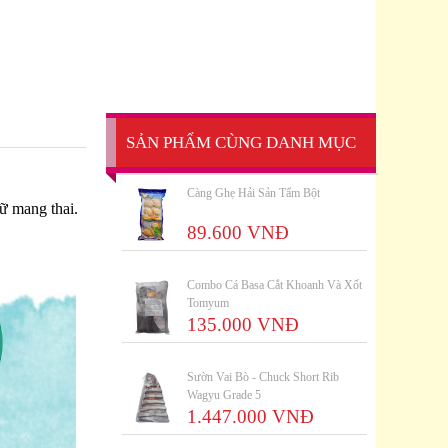
SẢN PHẨM CÙNG DANH MỤC
Càng Ghẹ Hải Sản Tẩm Bột
nữ mang thai.
89.600 VNĐ
Combo Cá Basa Cắt Khoanh Và Xốt
Tomyum
135.000 VNĐ
Sườn Vai Bò - Chuck Short Rib
Wagyu Grade 5
1.447.000 VNĐ