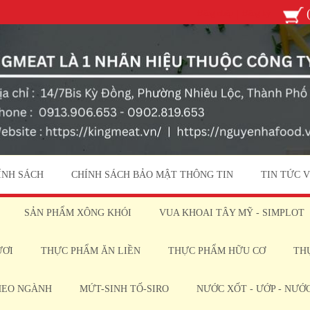
Đăng nhập
|
Đăng ký
ÍNH SÁCH
CHÍNH SÁCH BẢO MẬT THÔNG TIN
TIN TỨC 
SẢN PHẨM XÔNG KHÓI
VUA KHOAI TÂY MỸ - SIMPLOT
ƯƠI
THỰC PHẨM ĂN LIỀN
THỰC PHẨM HỮU CƠ
TH
HEO NGÀNH
MỨT-SINH TỐ-SIRO
NƯỚC XỐT - ƯỚP - NƯỚ