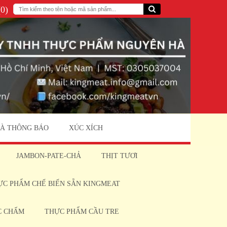
(
0
)
VÀ THÔNG BÁO
XÚC XÍCH
JAMBON-PATE-CHẢ
THỊT TƯƠI
ỰC PHẨM CHẾ BIẾN SẴN KINGMEAT
C CHẤM
THỰC PHẨM CẦU TRE