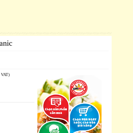
anic
 VAT)