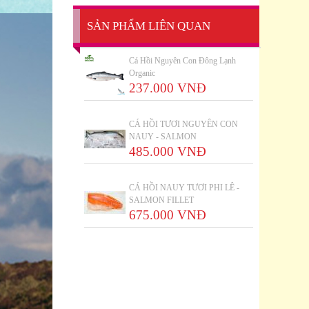
SẢN PHẨM LIÊN QUAN
Cá Hồi Nguyên Con Đông Lạnh
Organic
237.000 VNĐ
CÁ HỒI TƯƠI NGUYÊN CON
NAUY - SALMON
485.000 VNĐ
CÁ HỒI NAUY TƯƠI PHI LÊ -
SALMON FILLET
675.000 VNĐ