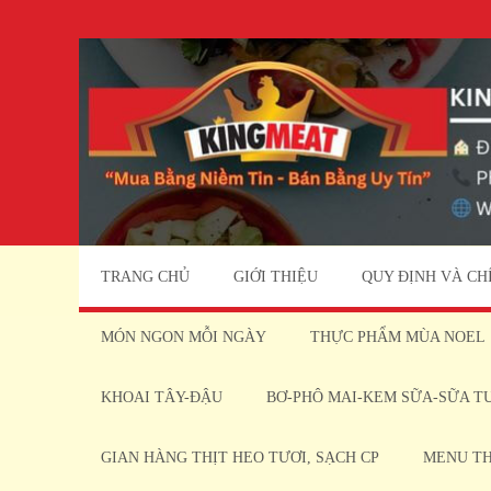
TRANG CHỦ
GIỚI THIỆU
QUY ĐỊNH VÀ CH
MÓN NGON MỖI NGÀY
THỰC PHẨM MÙA NOEL
KHOAI TÂY-ĐẬU
BƠ-PHÔ MAI-KEM SỮA-SỮA T
GIAN HÀNG THỊT HEO TƯƠI, SẠCH CP
MENU T