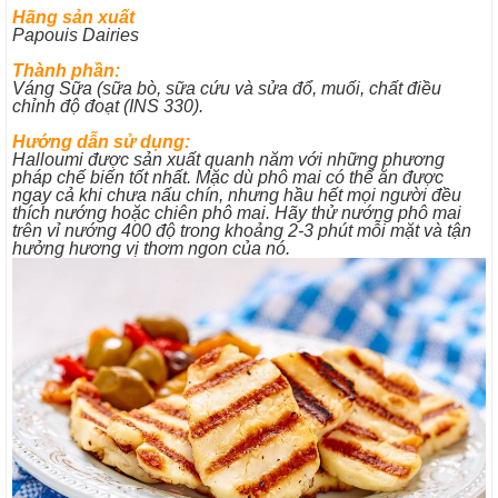
Hãng sản xuất
Papouis Dairies
Thành phần:
Váng Sữa (sữa bò, sữa cứu và sửa đổ, muối, chất điều
chỉnh độ đoạt (INS 330).
Hướng dẫn sử dụng:
Halloumi được sản xuất quanh năm với những phương
pháp chế biến tốt nhất. Mặc dù phô mai có thể ăn được
ngay cả khi chưa nấu chín, nhưng hầu hết mọi người đều
thích nướng hoặc chiên phô mai. Hãy thử nướng phô mai
trên vỉ nướng 400 độ trong khoảng 2-3 phút mỗi mặt và tận
hưởng hương vị thơm ngon của nó.