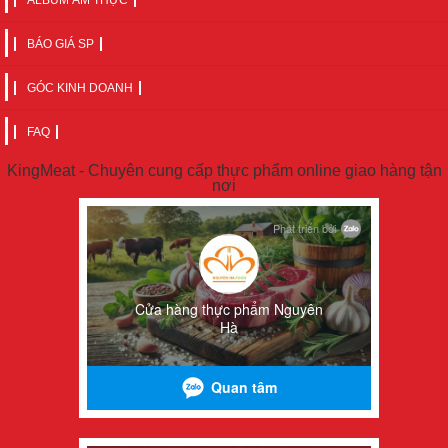
ALBUM ẨM THỰC
BÁO GIÁ SP
GÓC KINH DOANH
FAQ
KingMeat - Chuyên cung cấp thực phẩm online giao hàng tận
nơi