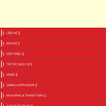
LIÊN HỆ
BẢN ĐỒ
GIỚI THIỆU
TIN TỨC BÁO CHÍ
VIDEO
ÚMBALA MÓN NGON
MUA HÀNG & THANH TOÁN