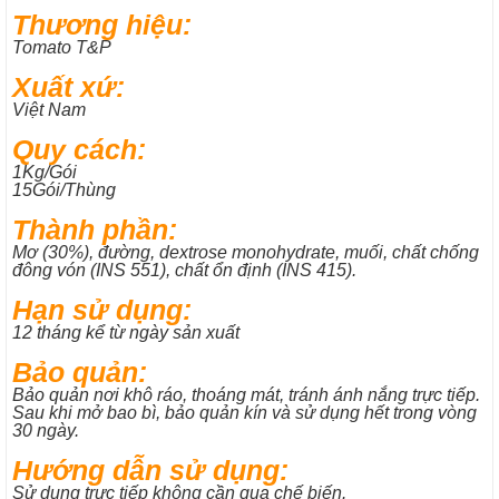
Thương hiệu:
Tomato T&P
Xuất xứ:
Việt Nam
Quy cách:
1Kg/Gói
15Gói/Thùng
Thành phần:
Mơ (30%), đường, dextrose monohydrate, muối, chất chống
đông vón (INS 551), chất ổn định (INS 415).
Hạn sử dụng:
12 tháng kể từ ngày sản xuất
Bảo quản:
Bảo quản nơi khô ráo, thoáng mát, tránh ánh nắng trực tiếp.
Sau khi mở bao bì, bảo quản kín và sử dụng hết trong vòng
30 ngày.
Hướng dẫn sử dụng:
Sử dụng trực tiếp không cần qua chế biến.