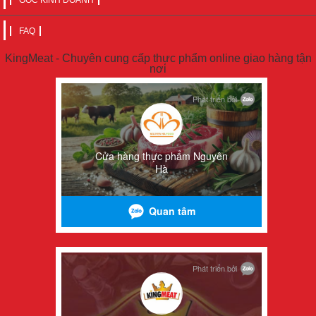
GÓC KINH DOANH
FAQ
KingMeat - Chuyên cung cấp thực phẩm online giao hàng tận
nơi