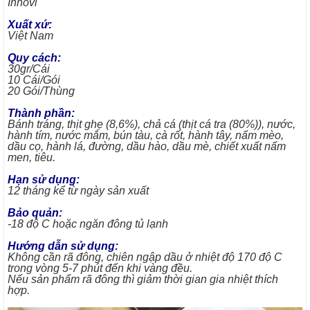
Innovi
Xuất xứ:
Việt Nam
Quy cách:
30gr/Cái
10 Cái/Gói
20 Gói/Thùng
Thành phần:
Bánh tráng, thịt ghẹ (8,6%), chả cá (thịt cá tra (80%)), nước,
hành tím, nước mắm, bún tàu, cà rốt, hành tây, nấm mèo,
dầu cọ, hành lá, đường, dầu hào, dầu mè, chiết xuất nấm
men, tiêu.
Hạn sử dụng:
12 tháng kể từ ngày sản xuất
Bảo quản:
-18 độ C hoặc ngăn đông tủ lạnh
Hướng dẫn sử dụng:
Không cần rã đông, chiên ngập dầu ở nhiệt độ 170 độ C
trong vòng 5-7 phút đến khi vàng đều.
Nếu sản phẩm rã đông thì giảm thời gian gia nhiệt thích
hợp.